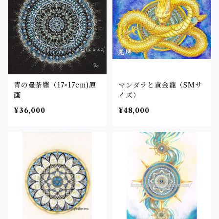
青の曼荼羅（17×17cm)原
マンダラと黄金龍（SMサ
画
イズ）
¥36,000
¥48,000