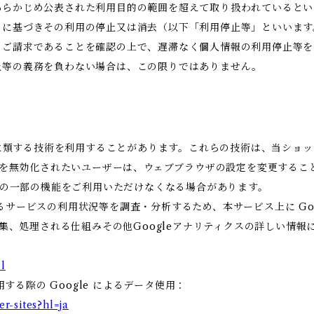
あらかじめ公表された利用目的の範囲を超えて取り扱われているとい
めに基づきその利用の停止又は消去（以下「利用停止等」といいます
のご請求であることを確認の上で、遅滞なく個人情報の利用停止等を
止等の義務を負わない場合は、この限りではありません。
これに類する技術を利用することがあります。これらの技術は、当ショ
eを無効化されたいユーザーは、ウェブブラウザの設定を変更すること
ビスの一部の機能をご利用いただけなくなる場合があります。
ービスの利用状況等を調査・分析するため、本サービス上に Google
収集、処理される仕組みその他Googleアナリティクスの詳しい情
l
用する際の Google によるデータ使用：
er-sites?hl=ja