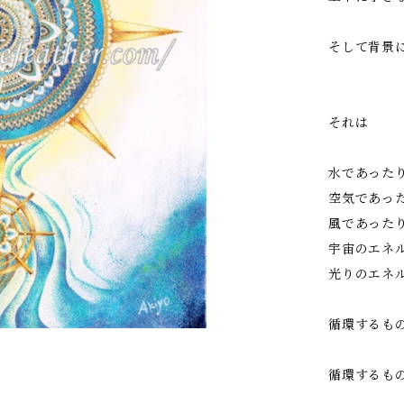
そして背景
それは
水であった
空気であっ
風であった
宇宙のエネ
光りのエネ
循環するも
循環するも