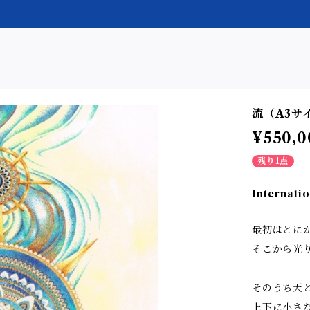
流（A3サ
¥550,0
残り1点
Internatio
最初はとに
そこから光
そのうち天
上下に小さ