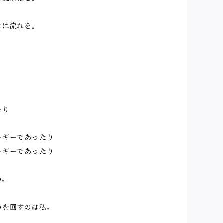
には流れを。
り
たり
り
ルギーであったり
ルギーであったり
の。
のを回すのは私。