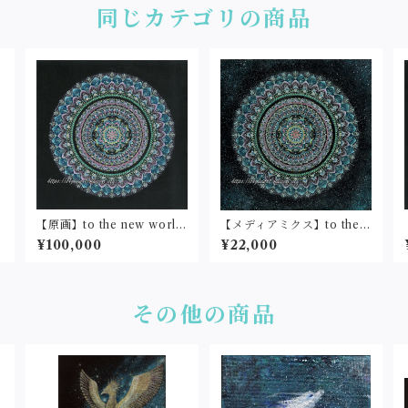
同じカテゴリの商品
）
【原画】to the new world
【メディアミクス】to the n
(25cm角)
ew world②(25cm角)
¥100,000
¥22,000
その他の商品