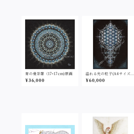
青の曼荼羅（17×17cm)原画
溢れる光の粒子(A4サイズ
原画
¥36,000
¥60,000