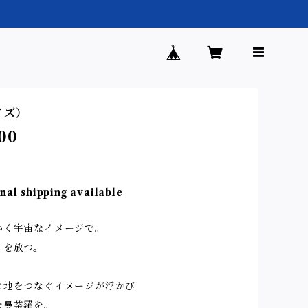
イズ）
00
nal shipping available
かく宇宙なイメージで。
りを放つ。
と地をつなぐイメージが浮かび
な曼荼羅を。