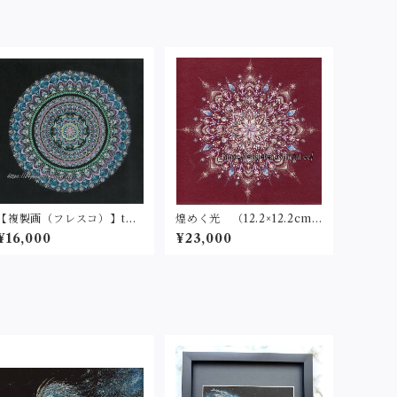
【複製画（フレスコ）】to t
煌めく光 （12.2×12.2cm)
he new world①(25cm角)
原画
¥16,000
¥23,000