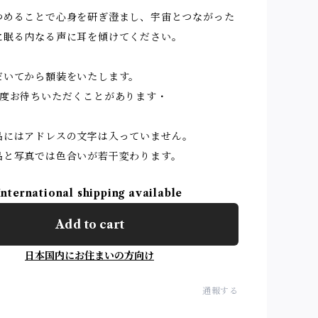
つめることで心身を研ぎ澄まし、宇宙とつながった
に眠る内なる声に耳を傾けてください。
だいてから額装をいたします。
程度お待ちいただくことがあります・
品にはアドレスの文字は入っていません。
品と写真では色合いが若干変わります。
International shipping available
Add to cart
日本国内にお住まいの方向け
通報する