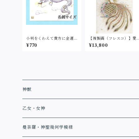
小判をくわえて貴方に金運
【複製画（フレスコ）】愛
を運ぶ金運龍（名刺サイ
と調和の世界（2L・フレス
¥770
¥13,800
ズ・印刷）
コグラフィックシート）
神獣
乙女・女神
曼荼羅・神聖幾何学模様