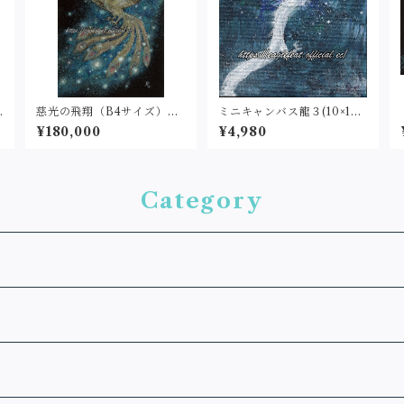
慈光の飛翔（B4サイズ）原
ミニキャンバス龍３(10×10c
画
m)原画
¥180,000
¥4,980
Category