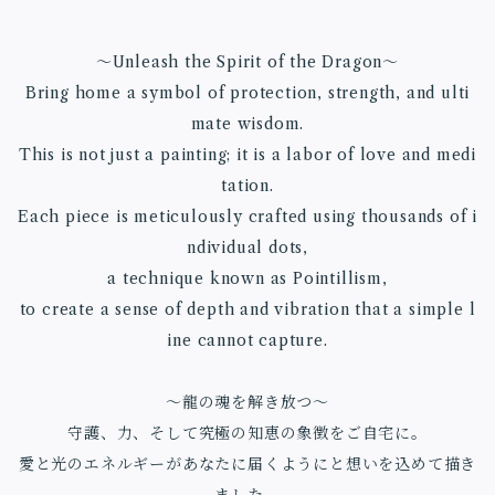
〜Unleash the Spirit of the Dragon〜
Bring home a symbol of protection, strength, and ulti
mate wisdom.
This is not just a painting; it is a labor of love and medi
tation.
Each piece is meticulously crafted using thousands of i
ndividual dots,
a technique known as Pointillism,
to create a sense of depth and vibration that a simple l
ine cannot capture.
〜龍の魂を解き放つ〜
守護、力、そして究極の知恵の象徴をご自宅に。
愛と光のエネルギーがあなたに届くようにと想いを込めて描き