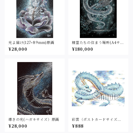
光よ届け(127×89mm)原画
精霊たちの住まう場所(A4サイ
ズ）原画
¥28,000
¥180,000
導きの光(ハガキサイズ）原画
彩雲（ポストカードサイズ・
印刷）
¥28,000
¥888