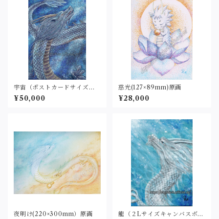
宇宙（ポストカードサイズ）
慈光(127×89mm)原画
原画
¥50,000
¥28,000
夜明け(220×300mm）原画
龍（２Lサイズキャンバスボー