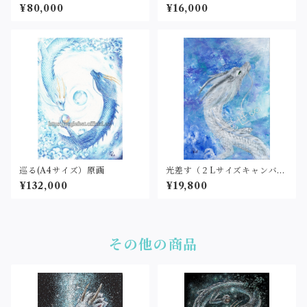
ド）原画
¥80,000
¥16,000
巡る(A4サイズ）原画
光差す（２Lサイズキャンバス
ボード）原画
¥132,000
¥19,800
その他の商品