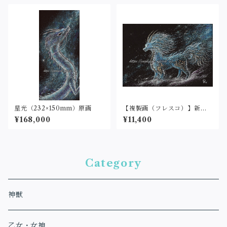
星光（232×150mm）原画
【複製画（フレスコ）】新た
なる世界へ（2L判サイズ）
¥168,000
¥11,400
Category
神獣
乙女・女神