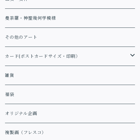
曼荼羅・神聖幾何学模様
その他のアート
カード(ポストカードサイズ・印刷）
アファメーションカード
雑貨
福袋
オリジナル企画
複製画（フレスコ）