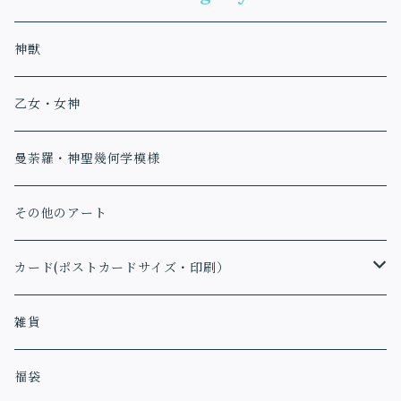
神獣
乙女・女神
曼荼羅・神聖幾何学模様
その他のアート
カード(ポストカードサイズ・印刷）
アファメーションカード
雑貨
福袋