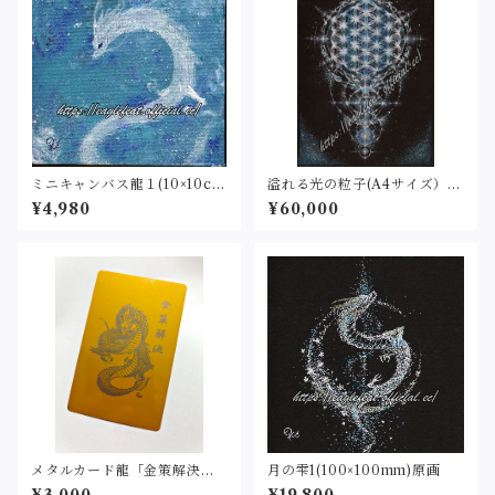
ミニキャンバス龍１(10×10c
溢れる光の粒子(A4サイズ）原
m)原画
画
¥4,980
¥60,000
メタルカード龍「金策解決」
月の雫1(100×100mm)原画
（名刺サイズ・レーザー刻