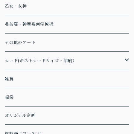
乙女・女神
曼荼羅・神聖幾何学模様
その他のアート
カード(ポストカードサイズ・印刷）
アファメーションカード
雑貨
福袋
オリジナル企画
複製画（フレスコ）