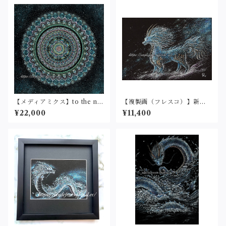
【メディアミクス】to the ne
【複製画（フレスコ）】新た
w world②(25cm角)
なる世界へ（2L判サイズ）
¥22,000
¥11,400