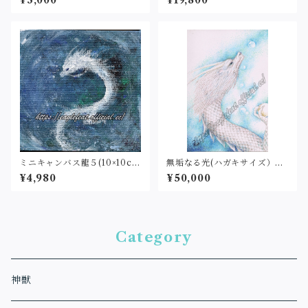
¥3,000
¥19,800
印）
ミニキャンバス龍５(10×10c
無垢なる光(ハガキサイズ）原
m)原画
画
¥4,980
¥50,000
Category
神獣