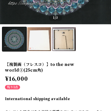
1
/3
【複製画（フレスコ）】to the new
world①(25cm角)
¥16,000
残り1点
International shipping available