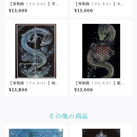
【複製画（フレスコ）】芽吹
【複製画（フレスコ）】水龍
く(２L判サイズ)
２（2L判サイズ）
¥13,000
¥13,000
【複製画（フレスコ）】解放
【複製画（フレスコ）】龍と
(２L判サイズ)
フラワーオブライフ（2L判サ
¥13,800
¥13,000
イズ）
その他の商品