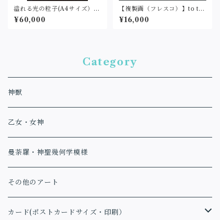
溢れる光の粒子(A4サイズ）原
【複製画（フレスコ）】to th
画
e new world①(25cm角)
¥60,000
¥16,000
Category
神獣
乙女・女神
曼荼羅・神聖幾何学模様
その他のアート
カード(ポストカードサイズ・印刷）