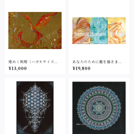
煌めく飛翔（ハガキサイズ）
あなたのために龍を描きます
原画
(アクリル）127×177mm
¥13,000
¥19,800