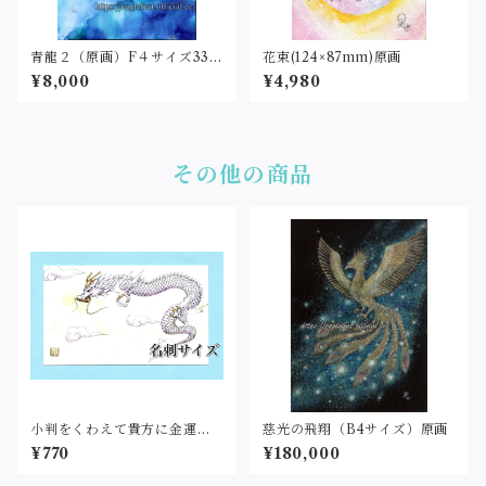
青龍２（原画）F４サイズ333
花束(124×87mm)原画
×242
¥8,000
¥4,980
その他の商品
小判をくわえて貴方に金運を
慈光の飛翔（B4サイズ）原画
運ぶ金運龍（名刺サイズ・印
¥770
¥180,000
刷）