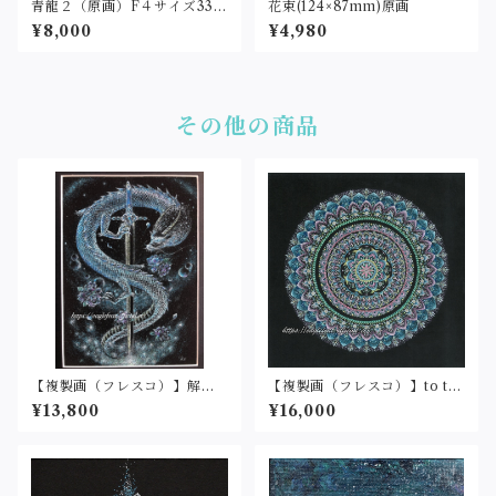
青龍２（原画）F４サイズ333
花束(124×87mm)原画
×242
¥8,000
¥4,980
その他の商品
【複製画（フレスコ）】解放
【複製画（フレスコ）】to th
(２L判サイズ)
e new world①(25cm角)
¥13,800
¥16,000