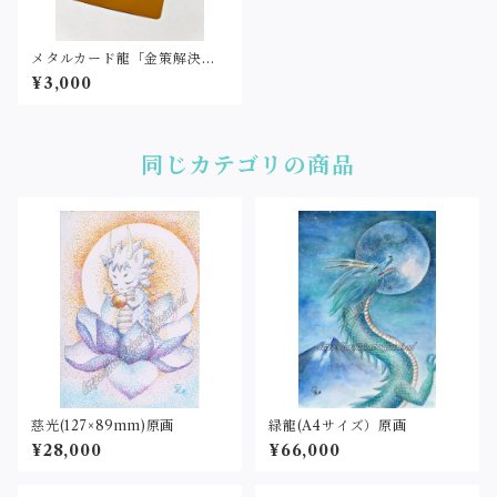
メタルカード龍「金策解決」
（名刺サイズ・レーザー刻
¥3,000
印）
同じカテゴリの商品
慈光(127×89mm)原画
緑龍(A4サイズ）原画
¥28,000
¥66,000