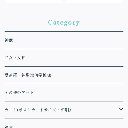
ラフィックシート）
Category
神獣
乙女・女神
曼荼羅・神聖幾何学模様
その他のアート
カード(ポストカードサイズ・印刷）
アファメーションカード
雑貨