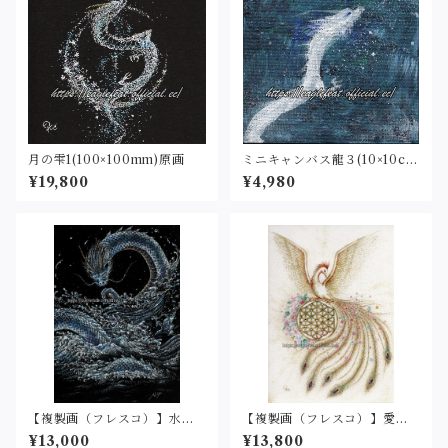
月の雫1(100×100mm)原画
ミニキャンバス龍３(10×10c
m)原画
¥19,800
¥4,980
【複製画（フレスコ）】水龍
【複製画（フレスコ）】愛と
２（2L判サイズ）
調和の世界（2L・フレスコグ
¥13,000
¥13,800