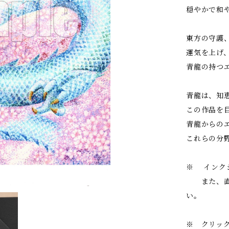
穏やかで和
東方の守護
運気を上げ
青龍の持つ
青龍は、知
この作品を
青龍からの
これらの分
※ インク
また、直射
い。
※ クリッ