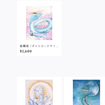
春爛漫（ポストカードサイ
ズ・インクジェット印刷・
¥1,600
額付）