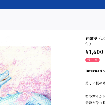
春爛漫（ポ
付）
¥1,600
残り1点
Internatio
美しい桜の
桜の木々が
青龍が佇む