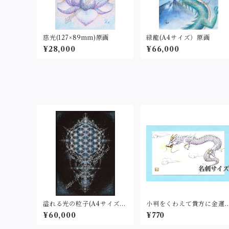
慈光(127×89mm)原画
緑龍(A4サイズ）原画
¥28,000
¥66,000
溢れる光の粒子(A4サイズ）
小判をくわえて貴方に金運
原画
を運ぶ金運龍（名刺サイ
¥60,000
¥770
ズ・印刷）