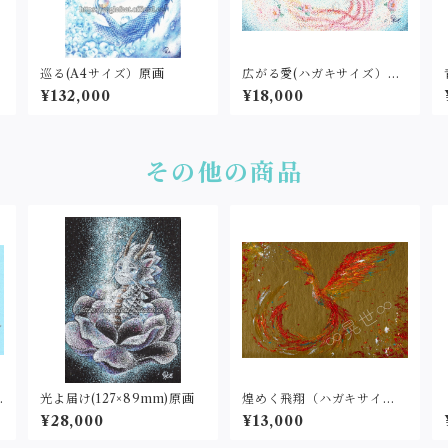
巡る(A4サイズ）原画
広がる愛(ハガキサイズ）原
画
¥132,000
¥18,000
その他の商品
光よ届け(127×89mm)原画
煌めく飛翔（ハガキサイ
ズ）原画
¥28,000
¥13,000