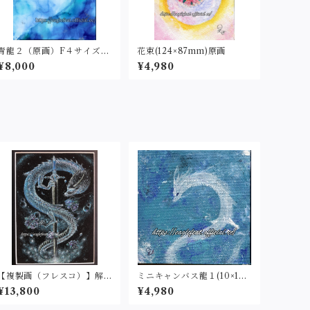
青龍２（原画）F４サイズ33
花束(124×87mm)原画
3×242
¥8,000
¥4,980
【複製画（フレスコ）】解
ミニキャンバス龍１(10×10c
放(２L判サイズ)
m)原画
¥13,800
¥4,980