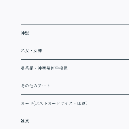
神獣
乙女・女神
曼荼羅・神聖幾何学模様
その他のアート
カード(ポストカードサイズ・印刷）
アファメーションカード
雑貨