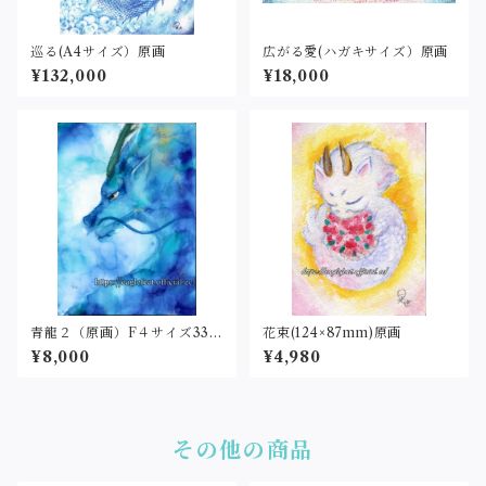
巡る(A4サイズ）原画
広がる愛(ハガキサイズ）原画
¥132,000
¥18,000
青龍２（原画）F４サイズ333
花束(124×87mm)原画
×242
¥8,000
¥4,980
その他の商品