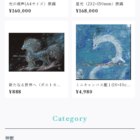
光の産声(A4サイズ）原画
星光（232×150mm）原画
¥160,000
¥168,000
新たなる世界へ（ポストカー
ミニキャンバス龍１(10×10c
ドサイズ・印刷）
m)原画
¥888
¥4,980
Category
神獣