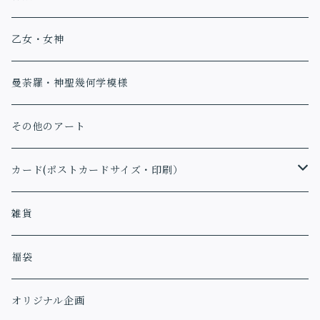
乙女・女神
曼荼羅・神聖幾何学模様
その他のアート
カード(ポストカードサイズ・印刷）
アファメーションカード
雑貨
福袋
オリジナル企画