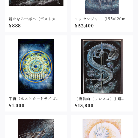
新たなる世界へ（ポストカー
メッセンジャー（195×120m
ドサイズ・印刷）
m）原画
¥888
¥52,400
宇宙（ポストカードサイズ・
【複製画（フレスコ）】解放
印刷）
(２L判サイズ)
¥1,000
¥13,800