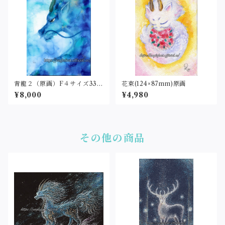
青龍２（原画）F４サイズ333
花束(124×87mm)原画
×242
¥8,000
¥4,980
その他の商品