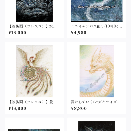
【複製画（フレスコ）】水龍
ミニキャンバス龍５(10×10c
２（2L判サイズ）
m)原画
¥13,000
¥4,980
【複製画（フレスコ）】愛と
満たしていく(ハガキサイズ）
調和の世界（2L・フレスコグ
原画
¥13,800
¥8,800
ラフィックシート）