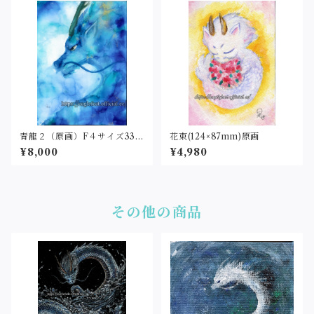
青龍２（原画）F４サイズ333
花束(124×87mm)原画
×242
¥8,000
¥4,980
その他の商品