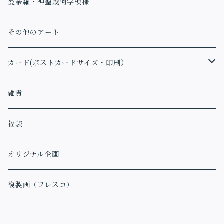
曼荼羅・神聖幾何学模様
その他のアート
カード(ポストカードサイズ・印刷）
アファメーションカード
雑貨
福袋
オリジナル企画
複製画（フレスコ）