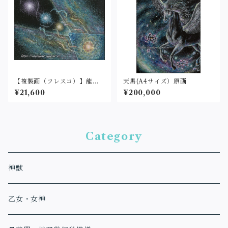
【複製画（フレスコ）】龍体
天馬(A4サイズ）原画
次元図(A4サイズ）パネル
¥21,600
¥200,000
Category
神獣
乙女・女神