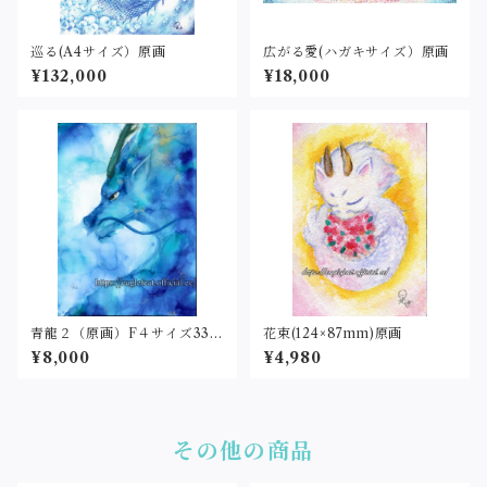
巡る(A4サイズ）原画
広がる愛(ハガキサイズ）原画
¥132,000
¥18,000
青龍２（原画）F４サイズ333
花束(124×87mm)原画
×242
¥8,000
¥4,980
その他の商品