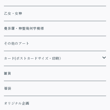
乙女・女神
曼荼羅・神聖幾何学模様
その他のアート
カード(ポストカードサイズ・印刷）
アファメーションカード
雑貨
福袋
オリジナル企画