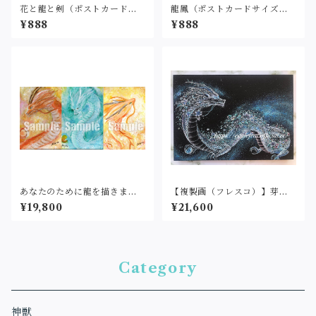
花と龍と剣（ポストカードサ
龍鳳（ポストカードサイズ・
イズ・印刷）
印刷）
¥888
¥888
あなたのために龍を描きます
【複製画（フレスコ）】芽吹
(アクリル）127×177mm
く(A4サイズ・パネル)
¥19,800
¥21,600
Category
神獣