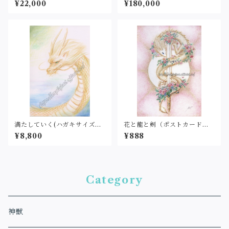
¥22,000
¥180,000
満たしていく(ハガキサイズ）
花と龍と剣（ポストカードサ
原画
イズ・印刷）
¥8,800
¥888
Category
神獣