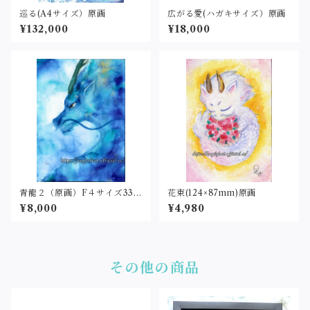
巡る(A4サイズ）原画
広がる愛(ハガキサイズ）原画
¥132,000
¥18,000
青龍２（原画）F４サイズ333
花束(124×87mm)原画
×242
¥8,000
¥4,980
その他の商品