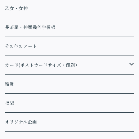
乙女・女神
曼荼羅・神聖幾何学模様
その他のアート
カード(ポストカードサイズ・印刷）
アファメーションカード
雑貨
福袋
オリジナル企画