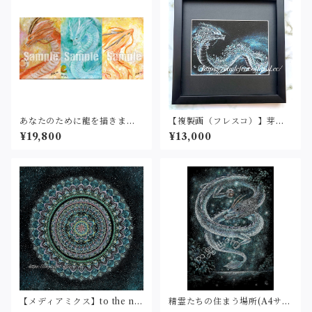
あなたのために龍を描きます
【複製画（フレスコ）】芽吹
(アクリル）127×177mm
く(２L判サイズ)
¥19,800
¥13,000
【メディアミクス】to the ne
精霊たちの住まう場所(A4サイ
w world②(25cm角)
ズ）原画