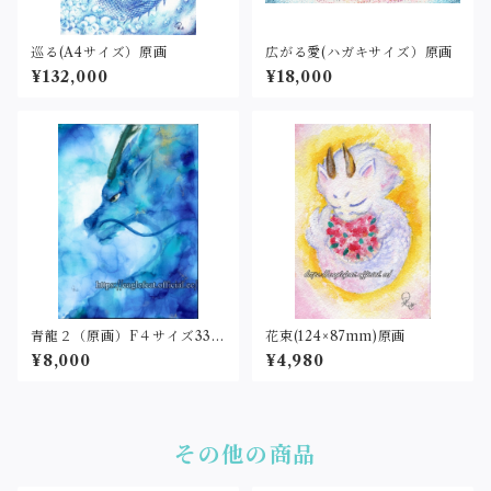
巡る(A4サイズ）原画
広がる愛(ハガキサイズ）原画
¥132,000
¥18,000
青龍２（原画）F４サイズ333
花束(124×87mm)原画
×242
¥8,000
¥4,980
その他の商品