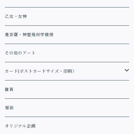
乙女・女神
曼荼羅・神聖幾何学模様
その他のアート
カード(ポストカードサイズ・印刷）
アファメーションカード
雑貨
福袋
オリジナル企画