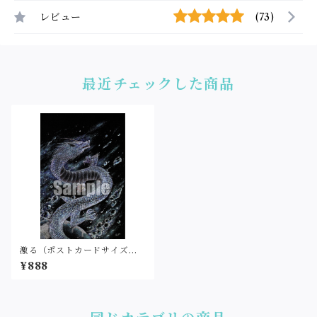
レビュー
(73)
最近チェックした商品
激る（ポストカードサイズ・
印刷）
¥888