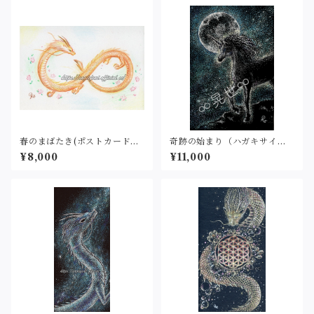
春のまばたき(ポストカードサ
奇跡の始まり（ハガキサイ
イズ）原画
ズ）原画
¥8,000
¥11,000