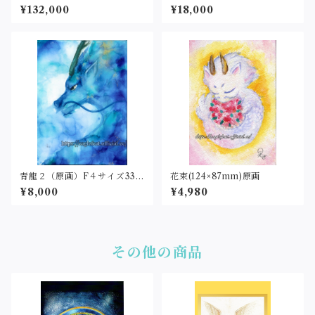
¥132,000
¥18,000
青龍２（原画）F４サイズ333
花束(124×87mm)原画
×242
¥8,000
¥4,980
その他の商品