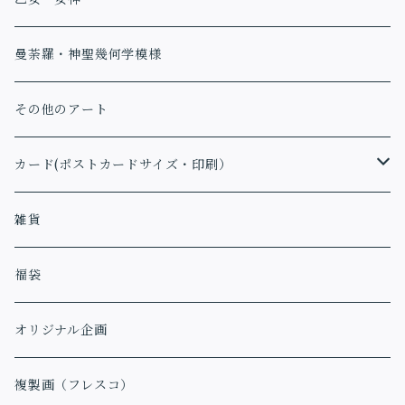
曼荼羅・神聖幾何学模様
その他のアート
カード(ポストカードサイズ・印刷）
アファメーションカード
雑貨
福袋
オリジナル企画
複製画（フレスコ）