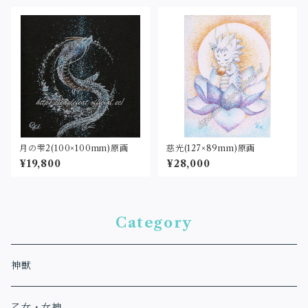
月の雫2(100×100mm)原画
慈光(127×89mm)原画
¥19,800
¥28,000
Category
神獣
乙女・女神