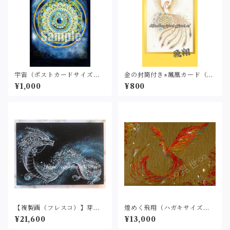
宇宙（ポストカードサイズ・
金の封筒付き⭐︎鳳凰カード（名
印刷）
刺サイズ・印刷）
¥1,000
¥800
【複製画（フレスコ）】芽吹
煌めく飛翔（ハガキサイズ）
く(A4サイズ・パネル)
原画
¥21,600
¥13,000