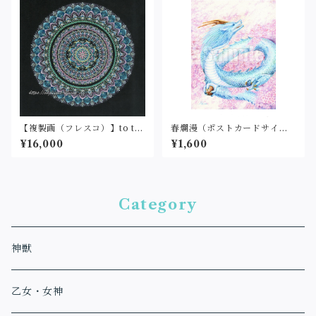
【複製画（フレスコ）】to th
春爛漫（ポストカードサイ
e new world①(25cm角)
ズ・インクジェット印刷・額
¥16,000
¥1,600
付）
Category
神獣
乙女・女神