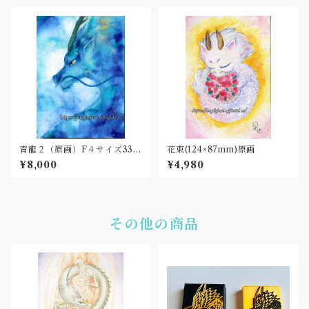
青龍２（原画）F４サイズ333
花束(124×87mm)原画
×242
¥8,000
¥4,980
その他の商品