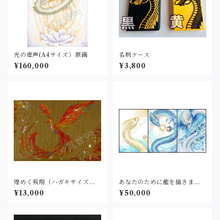
光の産声(A4サイズ）原画
名刺ケース
¥160,000
¥3,800
煌めく飛翔（ハガキサイズ）
あなたのために龍を描きます
原画
(点描画）ハガキサイズ
¥13,000
¥50,000