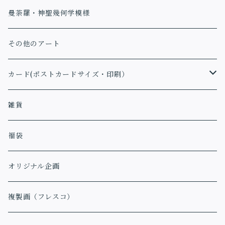
曼荼羅・神聖幾何学模様
その他のアート
カード(ポストカードサイズ・印刷）
アファメーションカード
雑貨
福袋
オリジナル企画
複製画（フレスコ）