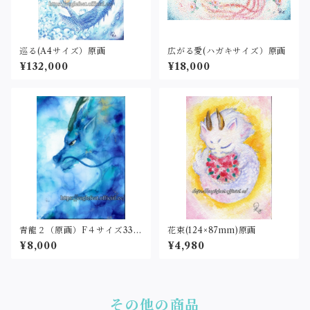
巡る(A4サイズ）原画
広がる愛(ハガキサイズ）原画
¥132,000
¥18,000
青龍２（原画）F４サイズ333
花束(124×87mm)原画
×242
¥8,000
¥4,980
その他の商品