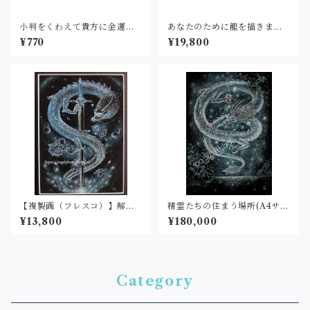
小判をくわえて貴方に金運を
あなたのために龍を描きます
運ぶ金運龍（名刺サイズ・印
(アクリル）127×177mm
¥770
¥19,800
刷）
【複製画（フレスコ）】解放
精霊たちの住まう場所(A4サイ
(２L判サイズ)
ズ）原画
¥13,800
¥180,000
Category