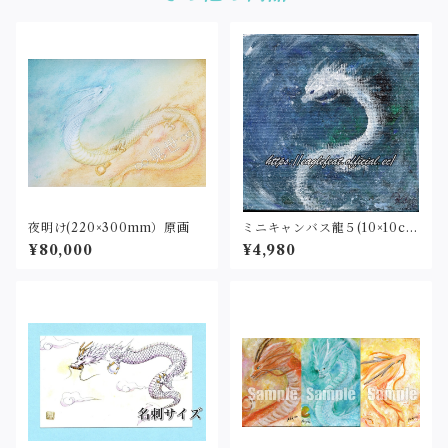
夜明け(220×300mm）原画
ミニキャンバス龍５(10×10c
m)原画
¥80,000
¥4,980