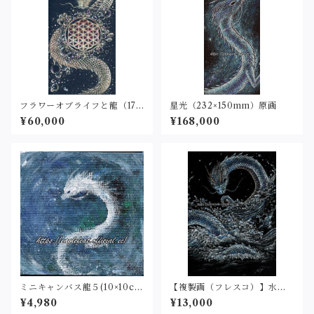
フラワーオブライフと龍（17.9
星光（232×150mm）原画
×9.7cm）原画
¥60,000
¥168,000
ミニキャンバス龍５(10×10c
【複製画（フレスコ）】水龍
m)原画
２（2L判サイズ）
¥4,980
¥13,000