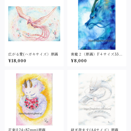
広がる愛(ハガキサイズ）原画
青龍２（原画）F４サイズ333
×242
¥18,000
¥8,000
花束(124×87mm)原画
研ぎ澄ます(A4サイズ）原画