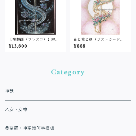
【複製画（フレスコ）】解放
花と龍と剣（ポストカードサ
(２L判サイズ)
イズ・印刷）
¥13,800
¥888
Category
神獣
乙女・女神
曼荼羅・神聖幾何学模様