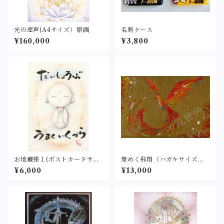
光の産声(A4サイズ）原画
名刺ケース
¥160,000
¥3,800
お地蔵様１(ポストカードサイ
煌めく飛翔（ハガキサイズ）
ズ）原画
原画
¥6,000
¥13,000