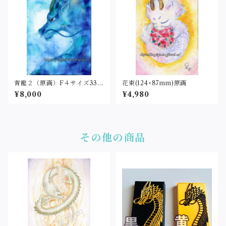
青龍２（原画）F４サイズ333
花束(124×87mm)原画
×242
¥8,000
¥4,980
その他の商品