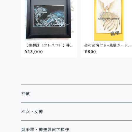
【複製画（フレスコ）】芽
金の封筒付き⭐︎鳳凰カード
吹く(２L判サイズ)
（名刺サイズ・印刷）
¥13,000
¥800
神獣
乙女・女神
曼荼羅・神聖幾何学模様