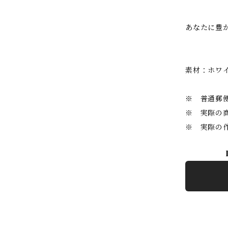
あなたに豊
素材：ホワ
※ 普通郵
※ 実際の
※ 実際の