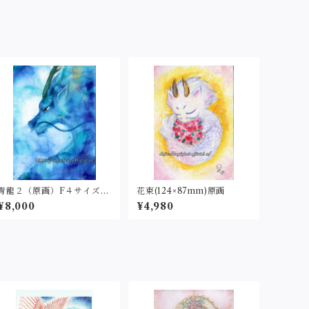
青龍２（原画）F４サイズ33
花束(124×87mm)原画
3×242
¥8,000
¥4,980