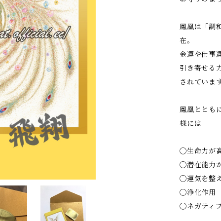
鳳凰は「調
在。
金運や仕事
引き寄せる
されていま
鳳凰ととも
様には
◯生命力が
◯潜在能力
◯運気を整
◯浄化作用
◯ネガティ